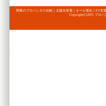
関東のプロパンガス比較
｜
太陽光発電
｜
オール電化
｜
EV充
Copyright(C)2011 プロパ