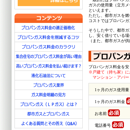
ガスの使用量（立方メ
といえます。
ただし、都市ガスを燃
コストではプロパンガ
そうした中で、都市ガ
し、安く借りている場
（また、都市ガスが供
プロパンガス料金を安
※戸建て（持ち家）に
マンション・アパー
1ヶ月のガス使用
1ヶ月のガス料金
お名前
電話番号