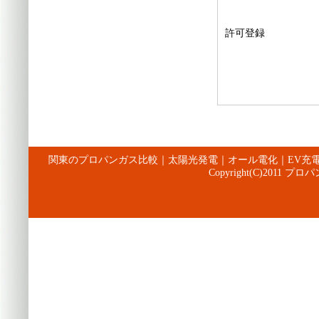
許可登録
関東のプロパンガス比較
｜
太陽光発電
｜
オール電化
｜
EV充
Copyright(C)2011 プロパ